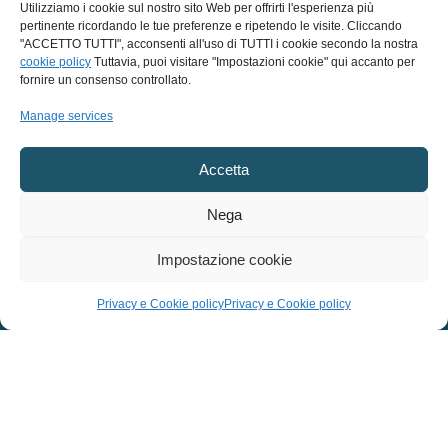
INVIA
Utilizziamo i cookie sul nostro sito Web per offrirti l'esperienza più
pertinente ricordando le tue preferenze e ripetendo le visite. Cliccando
"ACCETTO TUTTI", acconsenti all'uso di TUTTI i cookie secondo la nostra
cookie policy
Tuttavia, puoi visitare "Impostazioni cookie" qui accanto per
fornire un consenso controllato.
Manage services
Accetta
Nega
Impostazione cookie
CONTACT
Privacy e Cookie policy
Privacy e Cookie policy
OSHO MIASTO
APS
INSTITUTE FOR MEDITATION AND SPIRITUAL GROWTH
Podere San Giorgio, 16
53031 Casole d’Elsa (SI) Italy
T.
+39 0577 960124